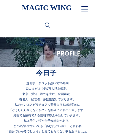
MAGIC WING
PROFILE
今日子
運命学、タロット占いで20年間
口コミだけで約2万人以上鑑定。
東京、愛知、海外を主に、全国鑑定。
有名人、経営者、
多数鑑定しております。
私の占いはスピリチュアル要素よりも統計学的に
「
どうしたら良くなるか？」を的確にアドバイスします。
男性でも納得できる説明で答えを出していきます。
私は子供の頃から予知能力があり、
どこの占いに行っても「あなた占い師？」と言われ
「自分でわかるでしょう」と見てもらえない事もありました。