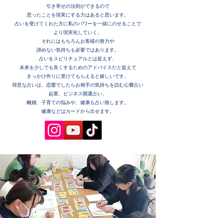
引き寄せの法則ができるので
思ったことを現実にする力はあると思います。
占いを受けてくれた方に私のパワーを一緒にのせることで
より現実化していく。
それにはもちろんお客様の努力や
諦めない気持ちも必要ではあります。
占いをスピリチュアルとは捉えず、
未来を少しでも良くするためのアドバイスだと捉えて
きっかけ作りに受けてもらえると嬉しいです。
得意な占いは、恋愛でしたらお相手の気持ちを読む心響占い
起業、ビジネス開運占い、
離婚、子育ての悩みや、健康も占い致します。
健康などはカードから出せます。