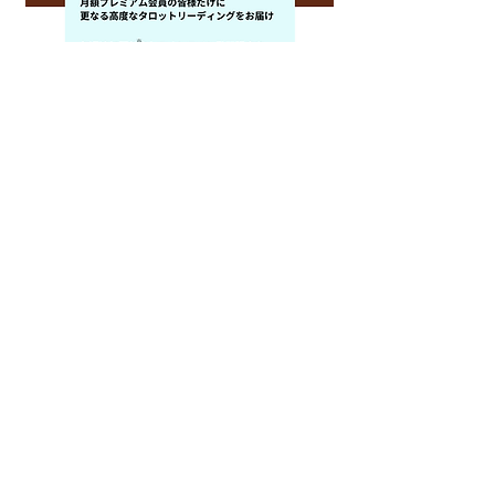
月額プレミアム会員特典
先に
月額会員サービスをご購入頂いた方に限り
ベーシック編、アドバンス編を
特別価格でご提供いたします
​※サービス登録後に割引クーポンを取得し、
基礎編応用編の購入にお進みください