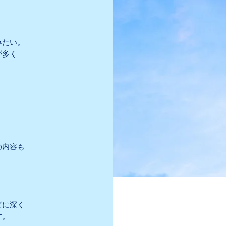
みたい。
が多く
く
の内容も
どに深く
す。