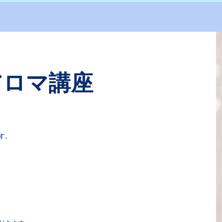
アロマ講座
す。