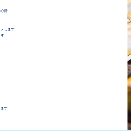
や心情
スメします
ます
します