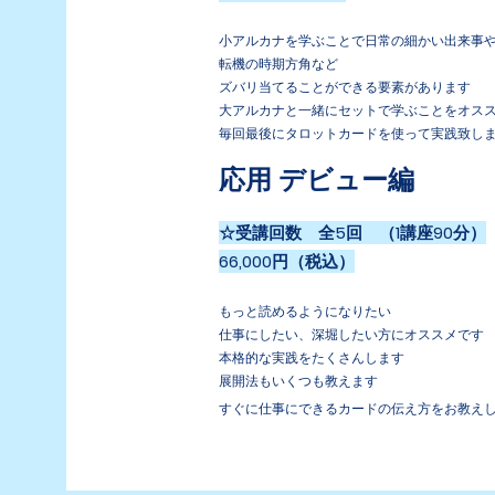
小アルカナを学ぶことで日常の細かい出来事
転機の時期方角など
ズバリ当てることができる要素があります
大アルカナと一緒にセットで学ぶことをオス
毎回最後にタロットカードを使って実践致し
応用 デビュー編
☆受講回数 全5回 （1講座90分）
66,000円（税込）
もっと読めるようになりたい
仕事にしたい、深堀したい方にオススメです
本格的な実践をたくさんします
展開法もいくつも教えます
すぐに仕事にできるカードの伝え方をお教え