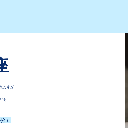
座
れますが
どを
0分）